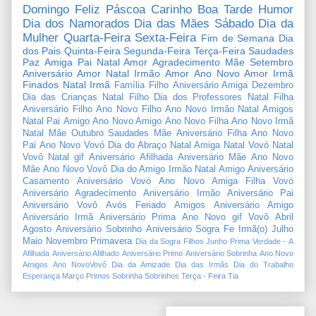
Domingo
Feliz Páscoa
Carinho
Boa Tarde
Humor
Dia dos Namorados
Dia das Mães
Sábado
Dia da
Mulher
Quarta-Feira
Sexta-Feira
Fim de Semana
Dia
dos Pais
Quinta-Feira
Segunda-Feira
Terça-Feira
Saudades
Paz
Amiga
Pai
Natal Amor
Agradecimento
Mãe
Setembro
Aniversário Amor
Natal Irmão
Amor
Ano Novo Amor
Irmã
Finados
Natal Irmã
Família
Filho
Aniversário Amiga
Dezembro
Dia das Crianças
Natal Filho
Dia dos Professores
Natal Filha
Aniversário Filho
Ano Novo Filho
Ano Novo Irmão
Natal Amigos
Natal Pai
Amigo
Ano Novo Amigo
Ano Novo Filha
Ano Novo Irmã
Natal Mãe
Outubro
Saudades Mãe
Aniversário Filha
Ano Novo
Pai
Ano Novo Vovó
Dia do Abraço
Natal Amiga
Natal Vovó
Natal
Vovô
Natal gif
Aniversário Afilhada
Aniversário Mãe
Ano Novo
Mãe
Ano Novo Vovô
Dia do Amigo
Irmão
Natal Amigo
Aniversário
Casamento
Aniversário Vovó
Ano Novo Amiga
Filha
Vovó
Aniversário Agradecimento
Aniversário Irmão
Aniversário Pai
Aniversário Vovô
Avós
Feriado
Amigos
Aniversário Amigo
Aniversário Irmã
Aniversário Prima
Ano Novo gif
Vovô
Abril
Agosto
Aniversário Sobrinho
Aniversário Sogra
Fe
Irmã(o)
Julho
Maio
Novembro
Primavera
Dia da Sogra
Filhos
Junho
Prima
Verdade
-
A
Afilhada
Aniversário Afilhado
Aniversário Primo
Aniversário Sobrinha
Ano Novo
Amigos
Ano NovoVovô
Dia da Amizade
Dia das Irmãs
Dia do Trabalho
Esperança
Março
Primos
Sobrinha
Sobrinhos
Terça - Feira
Tia