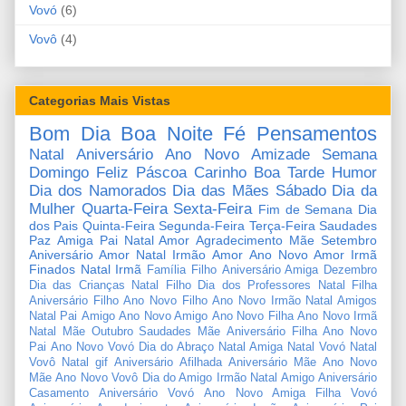
Vovó
(6)
Vovô
(4)
Categorias Mais Vistas
Bom Dia
Boa Noite
Fé
Pensamentos
Natal
Aniversário
Ano Novo
Amizade
Semana
Domingo
Feliz Páscoa
Carinho
Boa Tarde
Humor
Dia dos Namorados
Dia das Mães
Sábado
Dia da
Mulher
Quarta-Feira
Sexta-Feira
Fim de Semana
Dia
dos Pais
Quinta-Feira
Segunda-Feira
Terça-Feira
Saudades
Paz
Amiga
Pai
Natal Amor
Agradecimento
Mãe
Setembro
Aniversário Amor
Natal Irmão
Amor
Ano Novo Amor
Irmã
Finados
Natal Irmã
Família
Filho
Aniversário Amiga
Dezembro
Dia das Crianças
Natal Filho
Dia dos Professores
Natal Filha
Aniversário Filho
Ano Novo Filho
Ano Novo Irmão
Natal Amigos
Natal Pai
Amigo
Ano Novo Amigo
Ano Novo Filha
Ano Novo Irmã
Natal Mãe
Outubro
Saudades Mãe
Aniversário Filha
Ano Novo
Pai
Ano Novo Vovó
Dia do Abraço
Natal Amiga
Natal Vovó
Natal
Vovô
Natal gif
Aniversário Afilhada
Aniversário Mãe
Ano Novo
Mãe
Ano Novo Vovô
Dia do Amigo
Irmão
Natal Amigo
Aniversário
Casamento
Aniversário Vovó
Ano Novo Amiga
Filha
Vovó