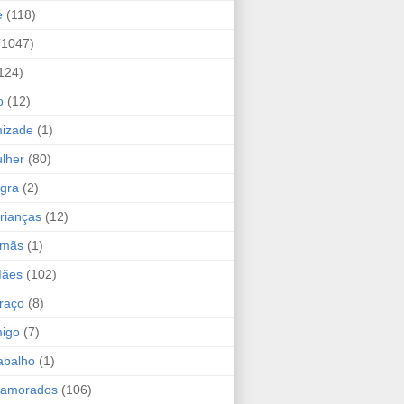
e
(118)
(1047)
124)
o
(12)
mizade
(1)
lher
(80)
ogra
(2)
rianças
(12)
rmãs
(1)
Mães
(102)
raço
(8)
migo
(7)
abalho
(1)
Namorados
(106)