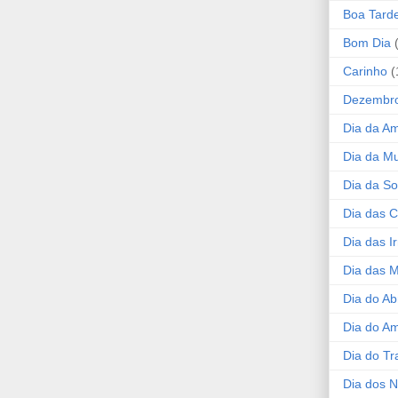
Boa Tard
Bom Dia
Carinho
(
Dezembr
Dia da A
Dia da Mu
Dia da S
Dia das C
Dia das I
Dia das 
Dia do Ab
Dia do A
Dia do Tr
Dia dos 