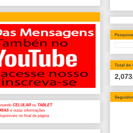
Pesquise
Total de
2,073
Seguido
 usando
CELULAR
ou
TABLET
RIAS
e outas informações
sponíveis no final da página.