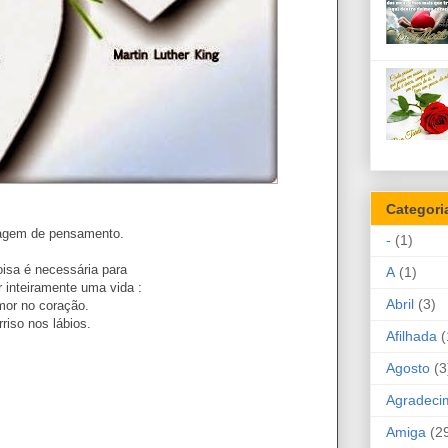
Categori
em de pensamento.
-
(1)
isa é necessária para
A
(1)
r inteiramente uma vida :
Abril
(3)
or no coração.
rriso nos lábios.
Afilhada
(
Agosto
(3
Agradeci
Amiga
(2