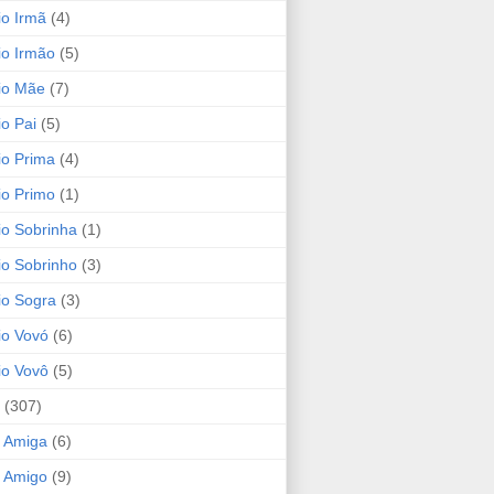
io Irmã
(4)
io Irmão
(5)
io Mãe
(7)
io Pai
(5)
io Prima
(4)
io Primo
(1)
io Sobrinha
(1)
io Sobrinho
(3)
io Sogra
(3)
io Vovó
(6)
io Vovô
(5)
(307)
 Amiga
(6)
 Amigo
(9)