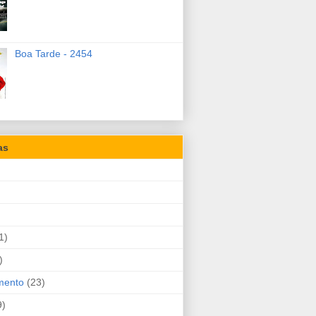
Boa Tarde - 2454
as
1)
)
mento
(23)
9)