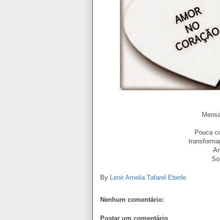
Mensag
Pouca co
transforma
Am
So
By
Lenir Amelia Tafarel Eberle
Nenhum comentário:
Postar um comentário