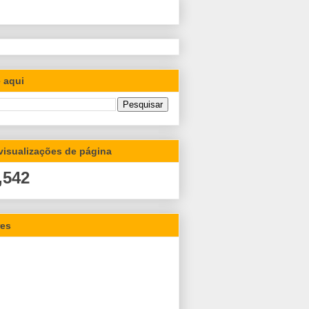
 aqui
 visualizações de página
,542
res