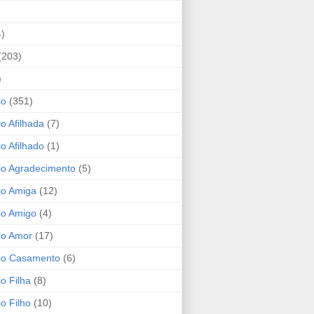
4)
(203)
)
io
(351)
io Afilhada
(7)
io Afilhado
(1)
io Agradecimento
(5)
io Amiga
(12)
io Amigo
(4)
io Amor
(17)
rio Casamento
(6)
io Filha
(8)
io Filho
(10)