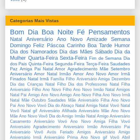
Categorias Mais Vistas
Bom Dia
Boa Noite
Fé
Pensamentos
Natal
Aniversário
Ano Novo
Amizade
Semana
Domingo
Feliz Páscoa
Carinho
Boa Tarde
Humor
Dia dos Namorados
Dia das Mães
Sábado
Dia da
Mulher
Quarta-Feira
Sexta-Feira
Fim de Semana
Dia
dos Pais
Quinta-Feira
Segunda-Feira
Terça-Feira
Saudades
Paz
Amiga
Pai
Natal Amor
Agradecimento
Mãe
Setembro
Aniversário Amor
Natal Irmão
Amor
Ano Novo Amor
Irmã
Finados
Natal Irmã
Família
Filho
Aniversário Amiga
Dezembro
Dia das Crianças
Natal Filho
Dia dos Professores
Natal Filha
Aniversário Filho
Ano Novo Filho
Ano Novo Irmão
Natal Amigos
Natal Pai
Amigo
Ano Novo Amigo
Ano Novo Filha
Ano Novo Irmã
Natal Mãe
Outubro
Saudades Mãe
Aniversário Filha
Ano Novo
Pai
Ano Novo Vovó
Dia do Abraço
Natal Amiga
Natal Vovó
Natal
Vovô
Natal gif
Aniversário Afilhada
Aniversário Mãe
Ano Novo
Mãe
Ano Novo Vovô
Dia do Amigo
Irmão
Natal Amigo
Aniversário
Casamento
Aniversário Vovó
Ano Novo Amiga
Filha
Vovó
Aniversário Agradecimento
Aniversário Irmão
Aniversário Pai
Aniversário Vovô
Avós
Feriado
Amigos
Aniversário Amigo
Aniversário Irmã
Aniversário Prima
Ano Novo gif
Vovô
Abril