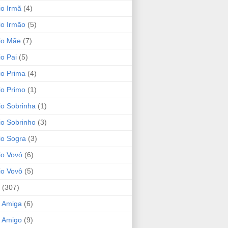
io Irmã
(4)
io Irmão
(5)
io Mãe
(7)
io Pai
(5)
io Prima
(4)
io Primo
(1)
io Sobrinha
(1)
io Sobrinho
(3)
io Sogra
(3)
io Vovó
(6)
io Vovô
(5)
(307)
 Amiga
(6)
 Amigo
(9)