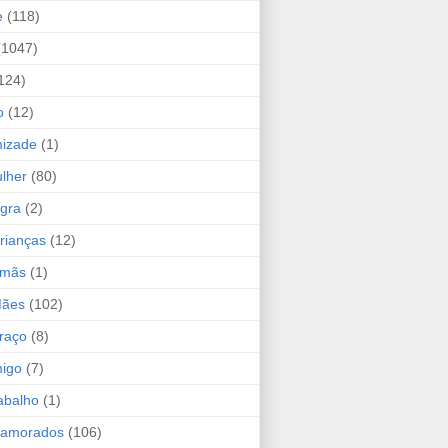
e
(118)
(1047)
124)
o
(12)
mizade
(1)
lher
(80)
ogra
(2)
rianças
(12)
rmãs
(1)
Mães
(102)
raço
(8)
migo
(7)
abalho
(1)
Namorados
(106)