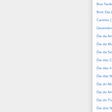
Boa Tard
Bom Dia
Carinho
(
Dezembr
Dia da A
Dia da Mu
Dia da S
Dia das C
Dia das I
Dia das 
Dia do Ab
Dia do A
Dia do Tr
Dia dos 