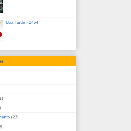
Boa Tarde - 2454
as
1)
)
mento
(23)
9)