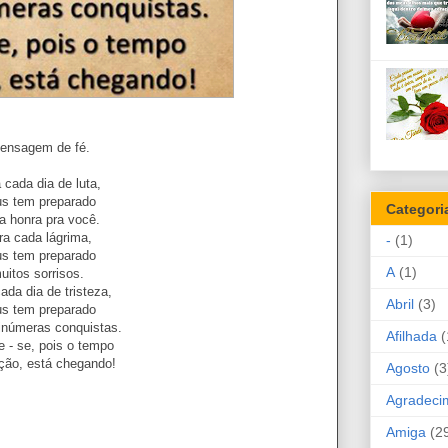
ensagem de fé.
 cada dia de luta,
s tem preparado
Categori
a honra pra você.
ra cada lágrima,
-
(1)
s tem preparado
A
(1)
uitos sorrisos.
ada dia de tristeza,
Abril
(3)
s tem preparado
 inúmeras conquistas.
Afilhada
(
e - se, pois o tempo
ção, está chegando!
Agosto
(3
Agradeci
Amiga
(2