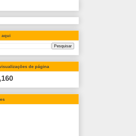
 aqui
 visualizações de página
,160
res