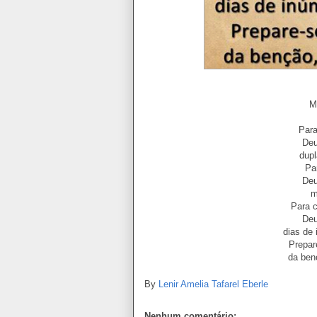
M
Para
Deu
dupl
Pa
Deu
m
Para c
Deu
dias de
Prepar
da ben
By
Lenir Amelia Tafarel Eberle
Nenhum comentário: