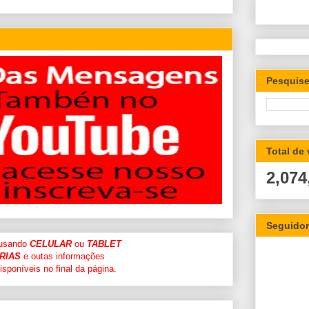
Pesquise
Total de
2,074
Seguido
 usando
CELULAR
ou
TABLET
RIAS
e outas informações
sponíveis no final da página.