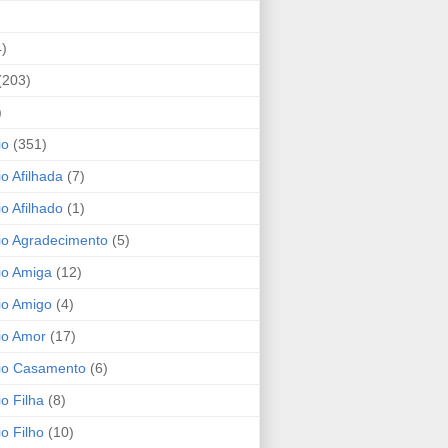
4)
(203)
)
io
(351)
io Afilhada
(7)
io Afilhado
(1)
io Agradecimento
(5)
io Amiga
(12)
io Amigo
(4)
io Amor
(17)
rio Casamento
(6)
io Filha
(8)
io Filho
(10)