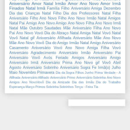
Aniversário Amor
Natal Irmão
Amor
Ano Novo Amor
Irmã
Finados
Natal Irmã
Família
Filho
Aniversário Amiga
Dezembro
Dia das Crianças
Natal Filho
Dia dos Professores
Natal Filha
Aniversário Filho
Ano Novo Filho
Ano Novo Irmão
Natal Amigos
Natal Pai
Amigo
Ano Novo Amigo
Ano Novo Filha
Ano Novo Irmã
Natal Mãe
Outubro
Saudades Mãe
Aniversário Filha
Ano Novo
Pai
Ano Novo Vovó
Dia do Abraço
Natal Amiga
Natal Vovó
Natal
Vovô
Natal gif
Aniversário Afilhada
Aniversário Mãe
Ano Novo
Mãe
Ano Novo Vovô
Dia do Amigo
Irmão
Natal Amigo
Aniversário
Casamento
Aniversário Vovó
Ano Novo Amiga
Filha
Vovó
Aniversário Agradecimento
Aniversário Irmão
Aniversário Pai
Aniversário Vovô
Avós
Feriado
Amigos
Aniversário Amigo
Aniversário Irmã
Aniversário Prima
Ano Novo gif
Vovô
Abril
Agosto
Aniversário Sobrinho
Aniversário Sogra
Fe
Irmã(o)
Julho
Maio
Novembro
Primavera
Dia da Sogra
Filhos
Junho
Prima
Verdade
-
A
Afilhada
Aniversário Afilhado
Aniversário Primo
Aniversário Sobrinha
Ano Novo
Amigos
Ano NovoVovô
Dia da Amizade
Dia das Irmãs
Dia do Trabalho
Esperança
Março
Primos
Sobrinha
Sobrinhos
Terça - Feira
Tia