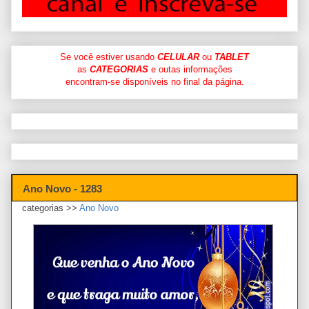
Se você estiver usando
CELULAR
ou
TABLET
as
CATEGORIAS
e outas informações
encontram-se disponíveis no final da página.
Ano Novo - 1283
categorias >>
Ano Novo