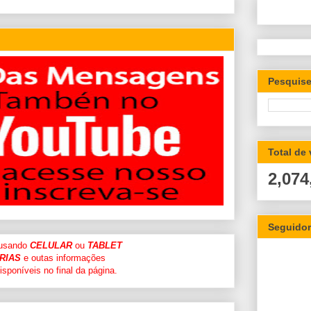
Pesquise
Total de
2,074
Seguido
 usando
CELULAR
ou
TABLET
RIAS
e outas informações
sponíveis no final da página.