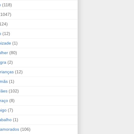
e
(118)
(1047)
124)
o
(12)
mizade
(1)
lher
(80)
ogra
(2)
rianças
(12)
rmãs
(1)
Mães
(102)
raço
(8)
migo
(7)
abalho
(1)
Namorados
(106)