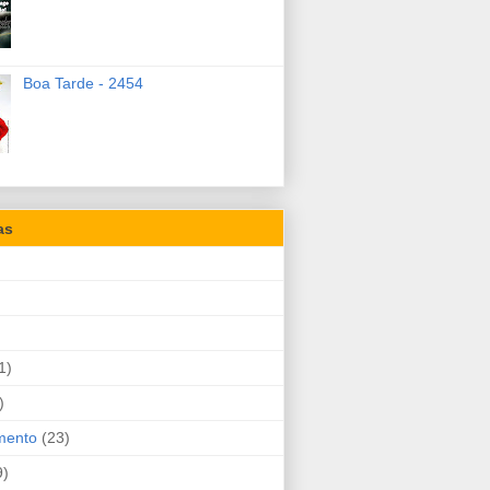
Boa Tarde - 2454
as
1)
)
mento
(23)
9)