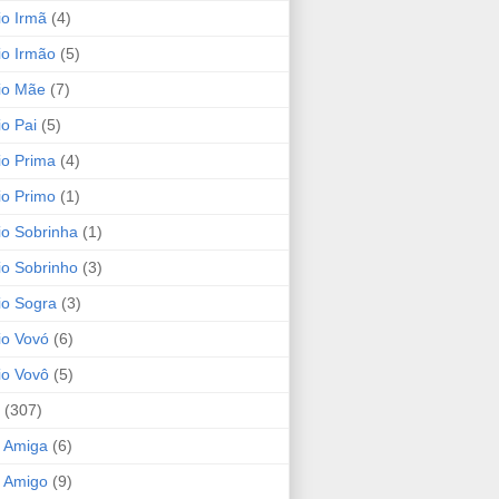
io Irmã
(4)
io Irmão
(5)
io Mãe
(7)
io Pai
(5)
io Prima
(4)
io Primo
(1)
io Sobrinha
(1)
io Sobrinho
(3)
io Sogra
(3)
io Vovó
(6)
io Vovô
(5)
(307)
 Amiga
(6)
 Amigo
(9)