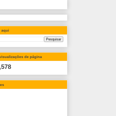
 aqui
 visualizações de página
,578
res