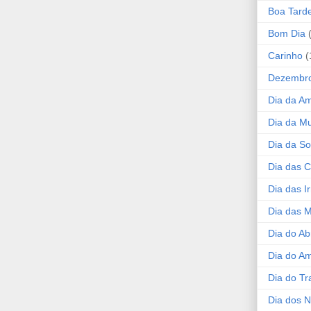
Boa Tard
Bom Dia
Carinho
(
Dezembr
Dia da A
Dia da Mu
Dia da S
Dia das C
Dia das I
Dia das 
Dia do Ab
Dia do A
Dia do Tr
Dia dos 