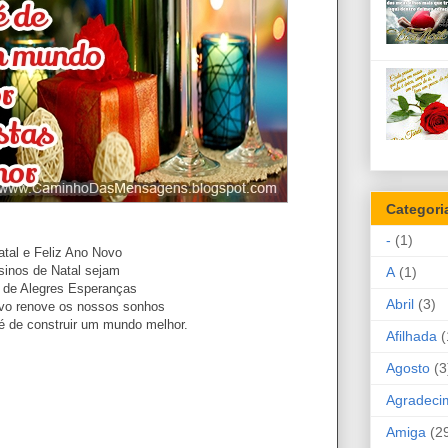
Categori
-
(1)
atal e Feliz Ano Novo
sinos de Natal sejam
A
(1)
s de Alegres Esperanças
Abril
(3)
vo renove os nossos sonhos
fé de construir um mundo melhor.
Afilhada
(
Agosto
(3
Agradeci
Amiga
(2