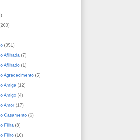
4)
(203)
)
io
(351)
io Afilhada
(7)
io Afilhado
(1)
io Agradecimento
(5)
io Amiga
(12)
io Amigo
(4)
io Amor
(17)
rio Casamento
(6)
io Filha
(8)
io Filho
(10)