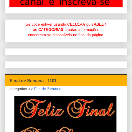
Se você estiver usando
CELULAR
ou
TABLET
as
CATEGORIAS
e outas informações
encontram-se disponíveis no final da página.
Final de Semana - 1101
categorias >>
Fim de Semana