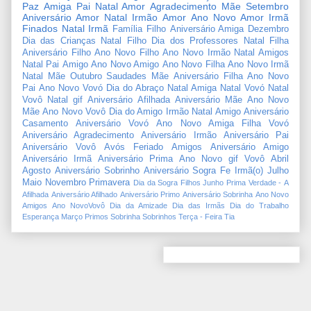
Paz
Amiga
Pai
Natal Amor
Agradecimento
Mãe
Setembro
Aniversário Amor
Natal Irmão
Amor
Ano Novo Amor
Irmã
Finados
Natal Irmã
Família
Filho
Aniversário Amiga
Dezembro
Dia das Crianças
Natal Filho
Dia dos Professores
Natal Filha
Aniversário Filho
Ano Novo Filho
Ano Novo Irmão
Natal Amigos
Natal Pai
Amigo
Ano Novo Amigo
Ano Novo Filha
Ano Novo Irmã
Natal Mãe
Outubro
Saudades Mãe
Aniversário Filha
Ano Novo
Pai
Ano Novo Vovó
Dia do Abraço
Natal Amiga
Natal Vovó
Natal
Vovô
Natal gif
Aniversário Afilhada
Aniversário Mãe
Ano Novo
Mãe
Ano Novo Vovô
Dia do Amigo
Irmão
Natal Amigo
Aniversário
Casamento
Aniversário Vovó
Ano Novo Amiga
Filha
Vovó
Aniversário Agradecimento
Aniversário Irmão
Aniversário Pai
Aniversário Vovô
Avós
Feriado
Amigos
Aniversário Amigo
Aniversário Irmã
Aniversário Prima
Ano Novo gif
Vovô
Abril
Agosto
Aniversário Sobrinho
Aniversário Sogra
Fe
Irmã(o)
Julho
Maio
Novembro
Primavera
Dia da Sogra
Filhos
Junho
Prima
Verdade
-
A
Afilhada
Aniversário Afilhado
Aniversário Primo
Aniversário Sobrinha
Ano Novo
Amigos
Ano NovoVovô
Dia da Amizade
Dia das Irmãs
Dia do Trabalho
Esperança
Março
Primos
Sobrinha
Sobrinhos
Terça - Feira
Tia