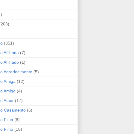
4)
(203)
)
io
(351)
io Afilhada
(7)
io Afilhado
(1)
io Agradecimento
(5)
io Amiga
(12)
io Amigo
(4)
io Amor
(17)
rio Casamento
(6)
io Filha
(8)
io Filho
(10)