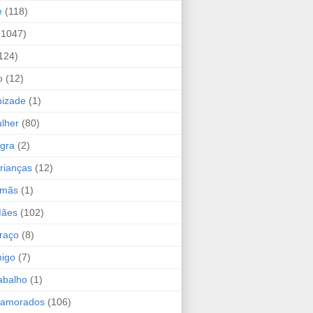
e
(118)
(1047)
124)
o
(12)
mizade
(1)
lher
(80)
ogra
(2)
rianças
(12)
rmãs
(1)
Mães
(102)
raço
(8)
migo
(7)
abalho
(1)
Namorados
(106)