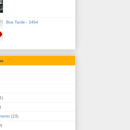
Boa Tarde - 2454
as
1)
)
mento
(23)
9)