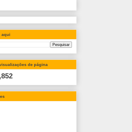
 aqui
 visualizações de página
,852
res