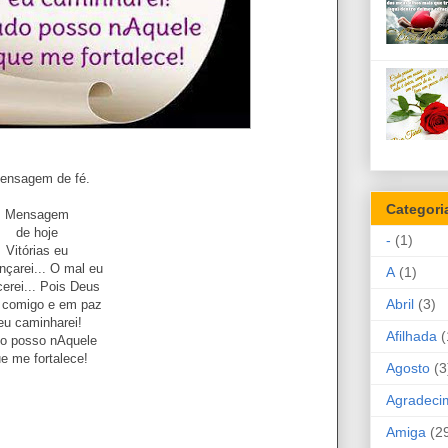
ensagem de fé.
Categori
Mensagem
de hoje
-
(1)
Vitórias eu
nçarei... O mal eu
A
(1)
erei... Pois Deus
Abril
(3)
 comigo e em paz
eu caminharei!
Afilhada
(
o posso nAquele
e me fortalece!
Agosto
(3
Agradeci
Amiga
(2