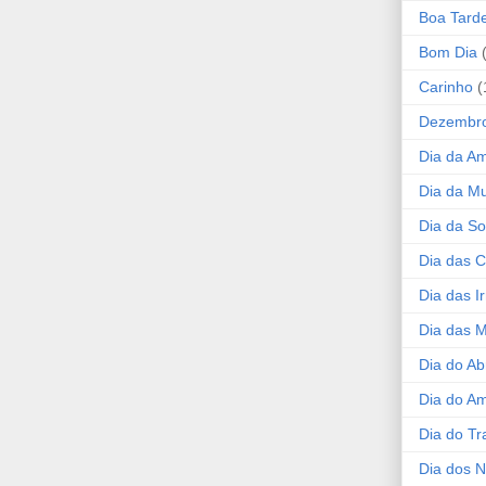
Boa Tard
Bom Dia
Carinho
(
Dezembr
Dia da A
Dia da Mu
Dia da S
Dia das C
Dia das I
Dia das 
Dia do Ab
Dia do A
Dia do Tr
Dia dos 