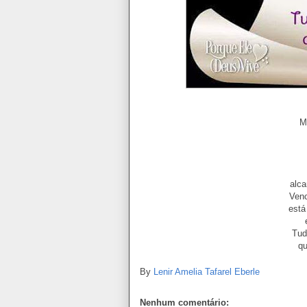
M
alca
Venc
está
Tud
qu
By
Lenir Amelia Tafarel Eberle
Nenhum comentário: