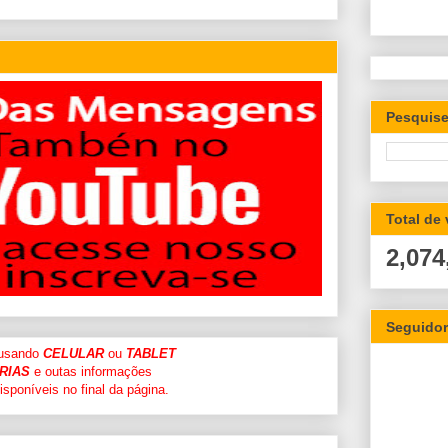
Pesquise
Total de
2,074
Seguido
 usando
CELULAR
ou
TABLET
RIAS
e outas informações
sponíveis no final da página.