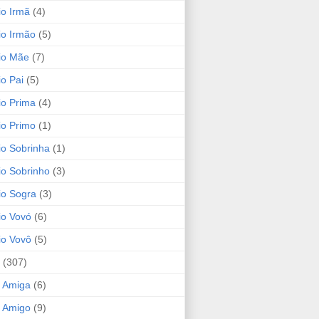
io Irmã
(4)
io Irmão
(5)
io Mãe
(7)
io Pai
(5)
io Prima
(4)
io Primo
(1)
io Sobrinha
(1)
io Sobrinho
(3)
io Sogra
(3)
io Vovó
(6)
io Vovô
(5)
(307)
 Amiga
(6)
 Amigo
(9)