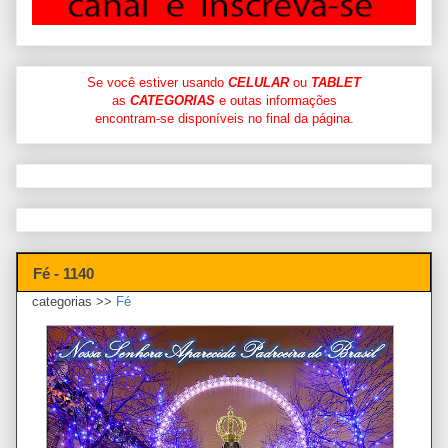
Se você estiver usando
CELULAR
ou
TABLET
as
CATEGORIAS
e outas informações
encontram-se disponíveis no final da página.
Fé - 1140
categorias >>
Fé