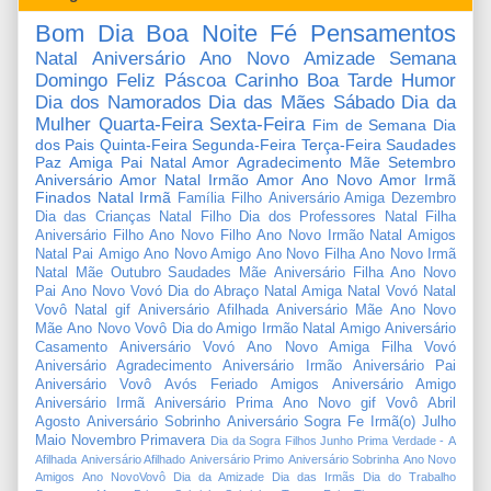
Bom Dia
Boa Noite
Fé
Pensamentos
Natal
Aniversário
Ano Novo
Amizade
Semana
Domingo
Feliz Páscoa
Carinho
Boa Tarde
Humor
Dia dos Namorados
Dia das Mães
Sábado
Dia da
Mulher
Quarta-Feira
Sexta-Feira
Fim de Semana
Dia
dos Pais
Quinta-Feira
Segunda-Feira
Terça-Feira
Saudades
Paz
Amiga
Pai
Natal Amor
Agradecimento
Mãe
Setembro
Aniversário Amor
Natal Irmão
Amor
Ano Novo Amor
Irmã
Finados
Natal Irmã
Família
Filho
Aniversário Amiga
Dezembro
Dia das Crianças
Natal Filho
Dia dos Professores
Natal Filha
Aniversário Filho
Ano Novo Filho
Ano Novo Irmão
Natal Amigos
Natal Pai
Amigo
Ano Novo Amigo
Ano Novo Filha
Ano Novo Irmã
Natal Mãe
Outubro
Saudades Mãe
Aniversário Filha
Ano Novo
Pai
Ano Novo Vovó
Dia do Abraço
Natal Amiga
Natal Vovó
Natal
Vovô
Natal gif
Aniversário Afilhada
Aniversário Mãe
Ano Novo
Mãe
Ano Novo Vovô
Dia do Amigo
Irmão
Natal Amigo
Aniversário
Casamento
Aniversário Vovó
Ano Novo Amiga
Filha
Vovó
Aniversário Agradecimento
Aniversário Irmão
Aniversário Pai
Aniversário Vovô
Avós
Feriado
Amigos
Aniversário Amigo
Aniversário Irmã
Aniversário Prima
Ano Novo gif
Vovô
Abril
Agosto
Aniversário Sobrinho
Aniversário Sogra
Fe
Irmã(o)
Julho
Maio
Novembro
Primavera
Dia da Sogra
Filhos
Junho
Prima
Verdade
-
A
Afilhada
Aniversário Afilhado
Aniversário Primo
Aniversário Sobrinha
Ano Novo
Amigos
Ano NovoVovô
Dia da Amizade
Dia das Irmãs
Dia do Trabalho