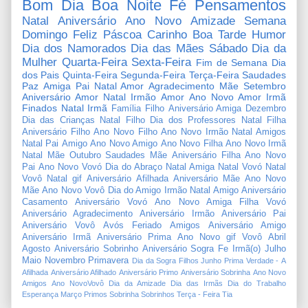
Bom Dia
Boa Noite
Fé
Pensamentos
Natal
Aniversário
Ano Novo
Amizade
Semana
Domingo
Feliz Páscoa
Carinho
Boa Tarde
Humor
Dia dos Namorados
Dia das Mães
Sábado
Dia da
Mulher
Quarta-Feira
Sexta-Feira
Fim de Semana
Dia
dos Pais
Quinta-Feira
Segunda-Feira
Terça-Feira
Saudades
Paz
Amiga
Pai
Natal Amor
Agradecimento
Mãe
Setembro
Aniversário Amor
Natal Irmão
Amor
Ano Novo Amor
Irmã
Finados
Natal Irmã
Família
Filho
Aniversário Amiga
Dezembro
Dia das Crianças
Natal Filho
Dia dos Professores
Natal Filha
Aniversário Filho
Ano Novo Filho
Ano Novo Irmão
Natal Amigos
Natal Pai
Amigo
Ano Novo Amigo
Ano Novo Filha
Ano Novo Irmã
Natal Mãe
Outubro
Saudades Mãe
Aniversário Filha
Ano Novo
Pai
Ano Novo Vovó
Dia do Abraço
Natal Amiga
Natal Vovó
Natal
Vovô
Natal gif
Aniversário Afilhada
Aniversário Mãe
Ano Novo
Mãe
Ano Novo Vovô
Dia do Amigo
Irmão
Natal Amigo
Aniversário
Casamento
Aniversário Vovó
Ano Novo Amiga
Filha
Vovó
Aniversário Agradecimento
Aniversário Irmão
Aniversário Pai
Aniversário Vovô
Avós
Feriado
Amigos
Aniversário Amigo
Aniversário Irmã
Aniversário Prima
Ano Novo gif
Vovô
Abril
Agosto
Aniversário Sobrinho
Aniversário Sogra
Fe
Irmã(o)
Julho
Maio
Novembro
Primavera
Dia da Sogra
Filhos
Junho
Prima
Verdade
-
A
Afilhada
Aniversário Afilhado
Aniversário Primo
Aniversário Sobrinha
Ano Novo
Amigos
Ano NovoVovô
Dia da Amizade
Dia das Irmãs
Dia do Trabalho
Esperança
Março
Primos
Sobrinha
Sobrinhos
Terça - Feira
Tia