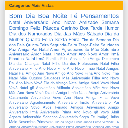
Categorias Mais Vistas
Bom Dia
Boa Noite
Fé
Pensamentos
Natal
Aniversário
Ano Novo
Amizade
Semana
Domingo
Feliz Páscoa
Carinho
Boa Tarde
Humor
Dia dos Namorados
Dia das Mães
Sábado
Dia da
Mulher
Quarta-Feira
Sexta-Feira
Fim de Semana
Dia
dos Pais
Quinta-Feira
Segunda-Feira
Terça-Feira
Saudades
Paz
Amiga
Pai
Natal Amor
Agradecimento
Mãe
Setembro
Aniversário Amor
Natal Irmão
Amor
Ano Novo Amor
Irmã
Finados
Natal Irmã
Família
Filho
Aniversário Amiga
Dezembro
Dia das Crianças
Natal Filho
Dia dos Professores
Natal Filha
Aniversário Filho
Ano Novo Filho
Ano Novo Irmão
Natal Amigos
Natal Pai
Amigo
Ano Novo Amigo
Ano Novo Filha
Ano Novo Irmã
Natal Mãe
Outubro
Saudades Mãe
Aniversário Filha
Ano Novo
Pai
Ano Novo Vovó
Dia do Abraço
Natal Amiga
Natal Vovó
Natal
Vovô
Natal gif
Aniversário Afilhada
Aniversário Mãe
Ano Novo
Mãe
Ano Novo Vovô
Dia do Amigo
Irmão
Natal Amigo
Aniversário
Casamento
Aniversário Vovó
Ano Novo Amiga
Filha
Vovó
Aniversário Agradecimento
Aniversário Irmão
Aniversário Pai
Aniversário Vovô
Avós
Feriado
Amigos
Aniversário Amigo
Aniversário Irmã
Aniversário Prima
Ano Novo gif
Vovô
Abril
Agosto
Aniversário Sobrinho
Aniversário Sogra
Fe
Irmã(o)
Julho
Maio
Novembro
Primavera
Dia da Sogra
Filhos
Junho
Prima
Verdade
-
A
Afilhada
Aniversário Afilhado
Aniversário Primo
Aniversário Sobrinha
Ano Novo