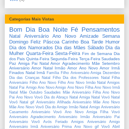
Categorias Mais Vistas
Bom Dia
Boa Noite
Fé
Pensamentos
Natal
Aniversário
Ano Novo
Amizade
Semana
Domingo
Feliz Páscoa
Carinho
Boa Tarde
Humor
Dia dos Namorados
Dia das Mães
Sábado
Dia da
Mulher
Quarta-Feira
Sexta-Feira
Fim de Semana
Dia
dos Pais
Quinta-Feira
Segunda-Feira
Terça-Feira
Saudades
Paz
Amiga
Pai
Natal Amor
Agradecimento
Mãe
Setembro
Aniversário Amor
Natal Irmão
Amor
Ano Novo Amor
Irmã
Finados
Natal Irmã
Família
Filho
Aniversário Amiga
Dezembro
Dia das Crianças
Natal Filho
Dia dos Professores
Natal Filha
Aniversário Filho
Ano Novo Filho
Ano Novo Irmão
Natal Amigos
Natal Pai
Amigo
Ano Novo Amigo
Ano Novo Filha
Ano Novo Irmã
Natal Mãe
Outubro
Saudades Mãe
Aniversário Filha
Ano Novo
Pai
Ano Novo Vovó
Dia do Abraço
Natal Amiga
Natal Vovó
Natal
Vovô
Natal gif
Aniversário Afilhada
Aniversário Mãe
Ano Novo
Mãe
Ano Novo Vovô
Dia do Amigo
Irmão
Natal Amigo
Aniversário
Casamento
Aniversário Vovó
Ano Novo Amiga
Filha
Vovó
Aniversário Agradecimento
Aniversário Irmão
Aniversário Pai
Aniversário Vovô
Avós
Feriado
Amigos
Aniversário Amigo
Aniversário Irmã
Aniversário Prima
Ano Novo gif
Vovô
Abril