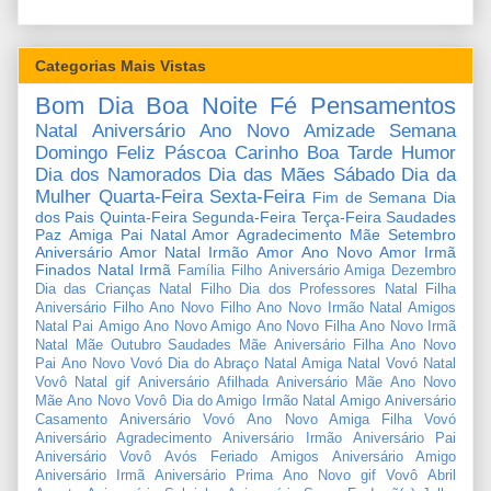
Categorias Mais Vistas
Bom Dia
Boa Noite
Fé
Pensamentos
Natal
Aniversário
Ano Novo
Amizade
Semana
Domingo
Feliz Páscoa
Carinho
Boa Tarde
Humor
Dia dos Namorados
Dia das Mães
Sábado
Dia da
Mulher
Quarta-Feira
Sexta-Feira
Fim de Semana
Dia
dos Pais
Quinta-Feira
Segunda-Feira
Terça-Feira
Saudades
Paz
Amiga
Pai
Natal Amor
Agradecimento
Mãe
Setembro
Aniversário Amor
Natal Irmão
Amor
Ano Novo Amor
Irmã
Finados
Natal Irmã
Família
Filho
Aniversário Amiga
Dezembro
Dia das Crianças
Natal Filho
Dia dos Professores
Natal Filha
Aniversário Filho
Ano Novo Filho
Ano Novo Irmão
Natal Amigos
Natal Pai
Amigo
Ano Novo Amigo
Ano Novo Filha
Ano Novo Irmã
Natal Mãe
Outubro
Saudades Mãe
Aniversário Filha
Ano Novo
Pai
Ano Novo Vovó
Dia do Abraço
Natal Amiga
Natal Vovó
Natal
Vovô
Natal gif
Aniversário Afilhada
Aniversário Mãe
Ano Novo
Mãe
Ano Novo Vovô
Dia do Amigo
Irmão
Natal Amigo
Aniversário
Casamento
Aniversário Vovó
Ano Novo Amiga
Filha
Vovó
Aniversário Agradecimento
Aniversário Irmão
Aniversário Pai
Aniversário Vovô
Avós
Feriado
Amigos
Aniversário Amigo
Aniversário Irmã
Aniversário Prima
Ano Novo gif
Vovô
Abril