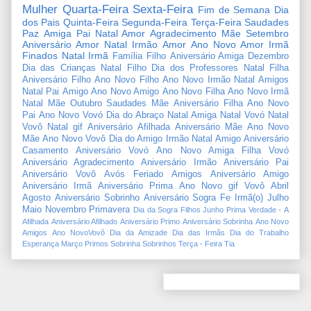
Mulher
Quarta-Feira
Sexta-Feira
Fim de Semana
Dia
dos Pais
Quinta-Feira
Segunda-Feira
Terça-Feira
Saudades
Paz
Amiga
Pai
Natal Amor
Agradecimento
Mãe
Setembro
Aniversário Amor
Natal Irmão
Amor
Ano Novo Amor
Irmã
Finados
Natal Irmã
Família
Filho
Aniversário Amiga
Dezembro
Dia das Crianças
Natal Filho
Dia dos Professores
Natal Filha
Aniversário Filho
Ano Novo Filho
Ano Novo Irmão
Natal Amigos
Natal Pai
Amigo
Ano Novo Amigo
Ano Novo Filha
Ano Novo Irmã
Natal Mãe
Outubro
Saudades Mãe
Aniversário Filha
Ano Novo
Pai
Ano Novo Vovó
Dia do Abraço
Natal Amiga
Natal Vovó
Natal
Vovô
Natal gif
Aniversário Afilhada
Aniversário Mãe
Ano Novo
Mãe
Ano Novo Vovô
Dia do Amigo
Irmão
Natal Amigo
Aniversário
Casamento
Aniversário Vovó
Ano Novo Amiga
Filha
Vovó
Aniversário Agradecimento
Aniversário Irmão
Aniversário Pai
Aniversário Vovô
Avós
Feriado
Amigos
Aniversário Amigo
Aniversário Irmã
Aniversário Prima
Ano Novo gif
Vovô
Abril
Agosto
Aniversário Sobrinho
Aniversário Sogra
Fe
Irmã(o)
Julho
Maio
Novembro
Primavera
Dia da Sogra
Filhos
Junho
Prima
Verdade
-
A
Afilhada
Aniversário Afilhado
Aniversário Primo
Aniversário Sobrinha
Ano Novo
Amigos
Ano NovoVovô
Dia da Amizade
Dia das Irmãs
Dia do Trabalho
Esperança
Março
Primos
Sobrinha
Sobrinhos
Terça - Feira
Tia