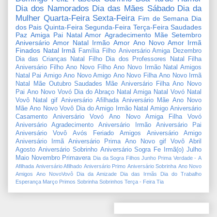
Dia dos Namorados
Dia das Mães
Sábado
Dia da
Mulher
Quarta-Feira
Sexta-Feira
Fim de Semana
Dia
dos Pais
Quinta-Feira
Segunda-Feira
Terça-Feira
Saudades
Paz
Amiga
Pai
Natal Amor
Agradecimento
Mãe
Setembro
Aniversário Amor
Natal Irmão
Amor
Ano Novo Amor
Irmã
Finados
Natal Irmã
Família
Filho
Aniversário Amiga
Dezembro
Dia das Crianças
Natal Filho
Dia dos Professores
Natal Filha
Aniversário Filho
Ano Novo Filho
Ano Novo Irmão
Natal Amigos
Natal Pai
Amigo
Ano Novo Amigo
Ano Novo Filha
Ano Novo Irmã
Natal Mãe
Outubro
Saudades Mãe
Aniversário Filha
Ano Novo
Pai
Ano Novo Vovó
Dia do Abraço
Natal Amiga
Natal Vovó
Natal
Vovô
Natal gif
Aniversário Afilhada
Aniversário Mãe
Ano Novo
Mãe
Ano Novo Vovô
Dia do Amigo
Irmão
Natal Amigo
Aniversário
Casamento
Aniversário Vovó
Ano Novo Amiga
Filha
Vovó
Aniversário Agradecimento
Aniversário Irmão
Aniversário Pai
Aniversário Vovô
Avós
Feriado
Amigos
Aniversário Amigo
Aniversário Irmã
Aniversário Prima
Ano Novo gif
Vovô
Abril
Agosto
Aniversário Sobrinho
Aniversário Sogra
Fe
Irmã(o)
Julho
Maio
Novembro
Primavera
Dia da Sogra
Filhos
Junho
Prima
Verdade
-
A
Afilhada
Aniversário Afilhado
Aniversário Primo
Aniversário Sobrinha
Ano Novo
Amigos
Ano NovoVovô
Dia da Amizade
Dia das Irmãs
Dia do Trabalho
Esperança
Março
Primos
Sobrinha
Sobrinhos
Terça - Feira
Tia