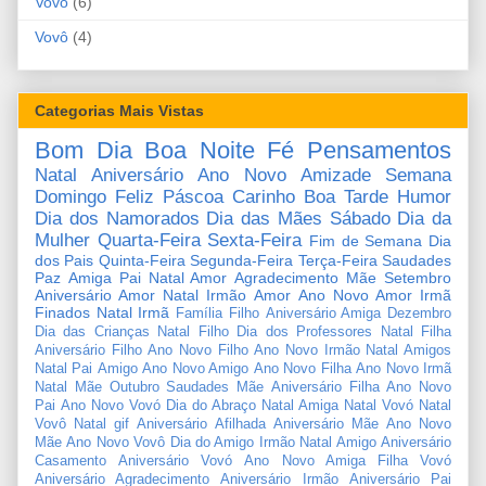
Vovó
(6)
Vovô
(4)
Categorias Mais Vistas
Bom Dia
Boa Noite
Fé
Pensamentos
Natal
Aniversário
Ano Novo
Amizade
Semana
Domingo
Feliz Páscoa
Carinho
Boa Tarde
Humor
Dia dos Namorados
Dia das Mães
Sábado
Dia da
Mulher
Quarta-Feira
Sexta-Feira
Fim de Semana
Dia
dos Pais
Quinta-Feira
Segunda-Feira
Terça-Feira
Saudades
Paz
Amiga
Pai
Natal Amor
Agradecimento
Mãe
Setembro
Aniversário Amor
Natal Irmão
Amor
Ano Novo Amor
Irmã
Finados
Natal Irmã
Família
Filho
Aniversário Amiga
Dezembro
Dia das Crianças
Natal Filho
Dia dos Professores
Natal Filha
Aniversário Filho
Ano Novo Filho
Ano Novo Irmão
Natal Amigos
Natal Pai
Amigo
Ano Novo Amigo
Ano Novo Filha
Ano Novo Irmã
Natal Mãe
Outubro
Saudades Mãe
Aniversário Filha
Ano Novo
Pai
Ano Novo Vovó
Dia do Abraço
Natal Amiga
Natal Vovó
Natal
Vovô
Natal gif
Aniversário Afilhada
Aniversário Mãe
Ano Novo
Mãe
Ano Novo Vovô
Dia do Amigo
Irmão
Natal Amigo
Aniversário
Casamento
Aniversário Vovó
Ano Novo Amiga
Filha
Vovó
Aniversário Agradecimento
Aniversário Irmão
Aniversário Pai