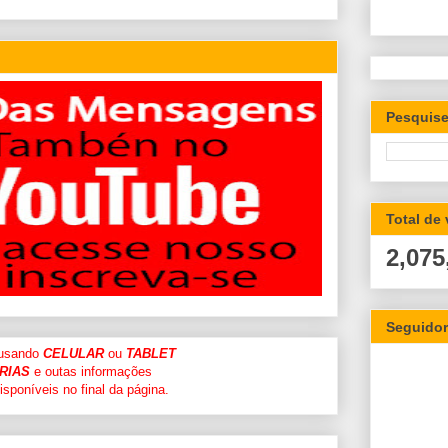
Pesquise
Total de
2,075
Seguido
 usando
CELULAR
ou
TABLET
RIAS
e outas informações
sponíveis no final da página.