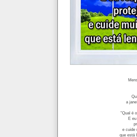
Mens
Qu
a jane
"Qual é o
E eu
p
e cuide
que está