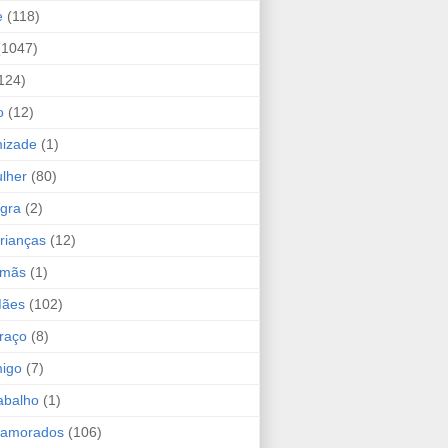
e
(118)
(1047)
124)
o
(12)
mizade
(1)
lher
(80)
ogra
(2)
rianças
(12)
rmãs
(1)
Mães
(102)
raço
(8)
migo
(7)
abalho
(1)
Namorados
(106)