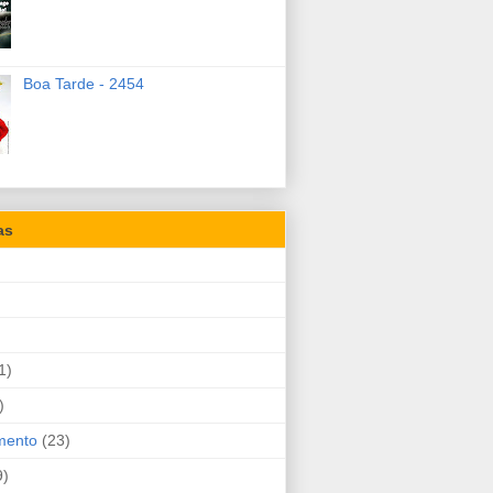
Boa Tarde - 2454
as
1)
)
mento
(23)
9)