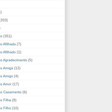
4)
(203)
)
io
(351)
io Afilhada
(7)
io Afilhado
(1)
io Agradecimento
(5)
io Amiga
(12)
io Amigo
(4)
io Amor
(17)
rio Casamento
(6)
io Filha
(8)
io Filho
(10)