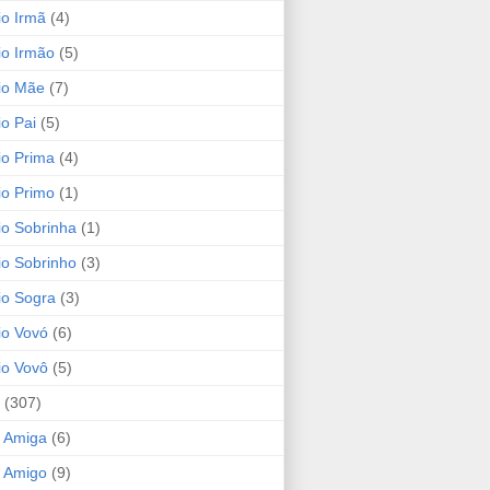
io Irmã
(4)
io Irmão
(5)
io Mãe
(7)
io Pai
(5)
io Prima
(4)
io Primo
(1)
io Sobrinha
(1)
io Sobrinho
(3)
io Sogra
(3)
io Vovó
(6)
io Vovô
(5)
(307)
 Amiga
(6)
 Amigo
(9)