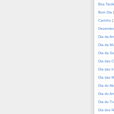
Boa Tard
Bom Dia
Carinho
(
Dezembr
Dia da A
Dia da Mu
Dia da S
Dia das C
Dia das I
Dia das 
Dia do Ab
Dia do A
Dia do Tr
Dia dos 