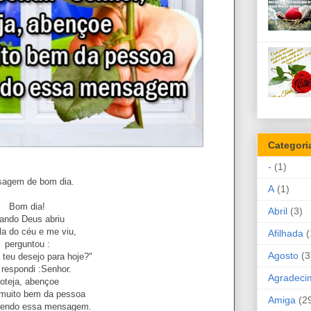
Categori
-
(1)
agem de bom dia.
A
(1)
Bom dia!
Abril
(3)
ando Deus abriu
la do céu e me viu,
Afilhada
(
perguntou :
Agosto
(3
 teu desejo para hoje?"
 respondi :Senhor.
Agradeci
roteja, abençoe
 muito bem da pessoa
Amiga
(2
 lendo essa mensagem.