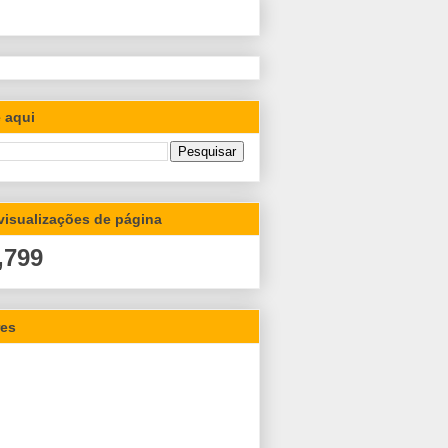
 aqui
 visualizações de página
,799
res