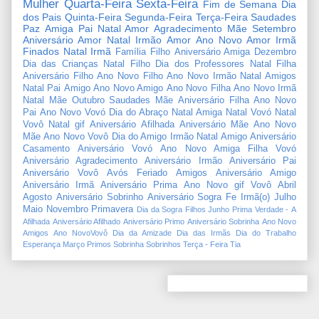
Mulher
Quarta-Feira
Sexta-Feira
Fim de Semana
Dia
dos Pais
Quinta-Feira
Segunda-Feira
Terça-Feira
Saudades
Paz
Amiga
Pai
Natal Amor
Agradecimento
Mãe
Setembro
Aniversário Amor
Natal Irmão
Amor
Ano Novo Amor
Irmã
Finados
Natal Irmã
Família
Filho
Aniversário Amiga
Dezembro
Dia das Crianças
Natal Filho
Dia dos Professores
Natal Filha
Aniversário Filho
Ano Novo Filho
Ano Novo Irmão
Natal Amigos
Natal Pai
Amigo
Ano Novo Amigo
Ano Novo Filha
Ano Novo Irmã
Natal Mãe
Outubro
Saudades Mãe
Aniversário Filha
Ano Novo
Pai
Ano Novo Vovó
Dia do Abraço
Natal Amiga
Natal Vovó
Natal
Vovô
Natal gif
Aniversário Afilhada
Aniversário Mãe
Ano Novo
Mãe
Ano Novo Vovô
Dia do Amigo
Irmão
Natal Amigo
Aniversário
Casamento
Aniversário Vovó
Ano Novo Amiga
Filha
Vovó
Aniversário Agradecimento
Aniversário Irmão
Aniversário Pai
Aniversário Vovô
Avós
Feriado
Amigos
Aniversário Amigo
Aniversário Irmã
Aniversário Prima
Ano Novo gif
Vovô
Abril
Agosto
Aniversário Sobrinho
Aniversário Sogra
Fe
Irmã(o)
Julho
Maio
Novembro
Primavera
Dia da Sogra
Filhos
Junho
Prima
Verdade
-
A
Afilhada
Aniversário Afilhado
Aniversário Primo
Aniversário Sobrinha
Ano Novo
Amigos
Ano NovoVovô
Dia da Amizade
Dia das Irmãs
Dia do Trabalho
Esperança
Março
Primos
Sobrinha
Sobrinhos
Terça - Feira
Tia