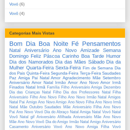
Vovó
(6)
Vovô
(4)
Categorias Mais Vistas
Bom Dia
Boa Noite
Fé
Pensamentos
Natal
Aniversário
Ano Novo
Amizade
Semana
Domingo
Feliz Páscoa
Carinho
Boa Tarde
Humor
Dia dos Namorados
Dia das Mães
Sábado
Dia da
Mulher
Quarta-Feira
Sexta-Feira
Fim de Semana
Dia
dos Pais
Quinta-Feira
Segunda-Feira
Terça-Feira
Saudades
Paz
Amiga
Pai
Natal Amor
Agradecimento
Mãe
Setembro
Aniversário Amor
Natal Irmão
Amor
Ano Novo Amor
Irmã
Finados
Natal Irmã
Família
Filho
Aniversário Amiga
Dezembro
Dia das Crianças
Natal Filho
Dia dos Professores
Natal Filha
Aniversário Filho
Ano Novo Filho
Ano Novo Irmão
Natal Amigos
Natal Pai
Amigo
Ano Novo Amigo
Ano Novo Filha
Ano Novo Irmã
Natal Mãe
Outubro
Saudades Mãe
Aniversário Filha
Ano Novo
Pai
Ano Novo Vovó
Dia do Abraço
Natal Amiga
Natal Vovó
Natal
Vovô
Natal gif
Aniversário Afilhada
Aniversário Mãe
Ano Novo
Mãe
Ano Novo Vovô
Dia do Amigo
Irmão
Natal Amigo
Aniversário
Casamento
Aniversário Vovó
Ano Novo Amiga
Filha
Vovó