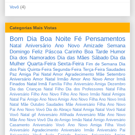
Vovô
(4)
Categorias Mais Vistas
Bom Dia
Boa Noite
Fé
Pensamentos
Natal
Aniversário
Ano Novo
Amizade
Semana
Domingo
Feliz Páscoa
Carinho
Boa Tarde
Humor
Dia dos Namorados
Dia das Mães
Sábado
Dia da
Mulher
Quarta-Feira
Sexta-Feira
Fim de Semana
Dia
dos Pais
Quinta-Feira
Segunda-Feira
Terça-Feira
Saudades
Paz
Amiga
Pai
Natal Amor
Agradecimento
Mãe
Setembro
Aniversário Amor
Natal Irmão
Amor
Ano Novo Amor
Irmã
Finados
Natal Irmã
Família
Filho
Aniversário Amiga
Dezembro
Dia das Crianças
Natal Filho
Dia dos Professores
Natal Filha
Aniversário Filho
Ano Novo Filho
Ano Novo Irmão
Natal Amigos
Natal Pai
Amigo
Ano Novo Amigo
Ano Novo Filha
Ano Novo Irmã
Natal Mãe
Outubro
Saudades Mãe
Aniversário Filha
Ano Novo
Pai
Ano Novo Vovó
Dia do Abraço
Natal Amiga
Natal Vovó
Natal
Vovô
Natal gif
Aniversário Afilhada
Aniversário Mãe
Ano Novo
Mãe
Ano Novo Vovô
Dia do Amigo
Irmão
Natal Amigo
Aniversário
Casamento
Aniversário Vovó
Ano Novo Amiga
Filha
Vovó
Aniversário Agradecimento
Aniversário Irmão
Aniversário Pai