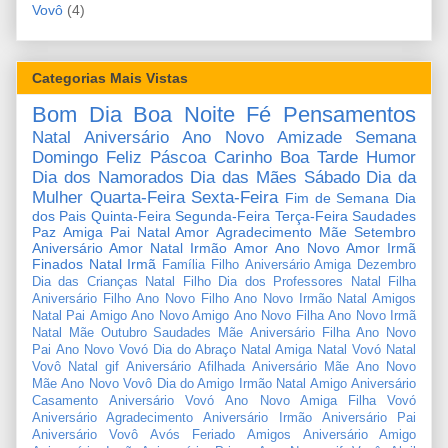
Vovô
(4)
Categorias Mais Vistas
Bom Dia
Boa Noite
Fé
Pensamentos
Natal
Aniversário
Ano Novo
Amizade
Semana
Domingo
Feliz Páscoa
Carinho
Boa Tarde
Humor
Dia dos Namorados
Dia das Mães
Sábado
Dia da
Mulher
Quarta-Feira
Sexta-Feira
Fim de Semana
Dia
dos Pais
Quinta-Feira
Segunda-Feira
Terça-Feira
Saudades
Paz
Amiga
Pai
Natal Amor
Agradecimento
Mãe
Setembro
Aniversário Amor
Natal Irmão
Amor
Ano Novo Amor
Irmã
Finados
Natal Irmã
Família
Filho
Aniversário Amiga
Dezembro
Dia das Crianças
Natal Filho
Dia dos Professores
Natal Filha
Aniversário Filho
Ano Novo Filho
Ano Novo Irmão
Natal Amigos
Natal Pai
Amigo
Ano Novo Amigo
Ano Novo Filha
Ano Novo Irmã
Natal Mãe
Outubro
Saudades Mãe
Aniversário Filha
Ano Novo
Pai
Ano Novo Vovó
Dia do Abraço
Natal Amiga
Natal Vovó
Natal
Vovô
Natal gif
Aniversário Afilhada
Aniversário Mãe
Ano Novo
Mãe
Ano Novo Vovô
Dia do Amigo
Irmão
Natal Amigo
Aniversário
Casamento
Aniversário Vovó
Ano Novo Amiga
Filha
Vovó
Aniversário Agradecimento
Aniversário Irmão
Aniversário Pai
Aniversário Vovô
Avós
Feriado
Amigos
Aniversário Amigo