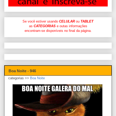
Se você estiver usando
CELULAR
ou
TABLET
as
CATEGORIAS
e outas informações
encontram-se disponíveis no final da página.
Boa Noite - 946
categorias >>
Boa Noite