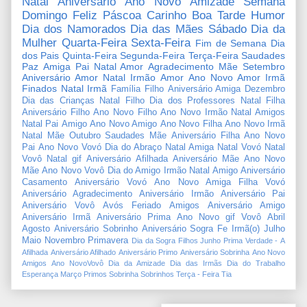
Natal
Aniversário
Ano Novo
Amizade
Semana
Domingo
Feliz Páscoa
Carinho
Boa Tarde
Humor
Dia dos Namorados
Dia das Mães
Sábado
Dia da
Mulher
Quarta-Feira
Sexta-Feira
Fim de Semana
Dia
dos Pais
Quinta-Feira
Segunda-Feira
Terça-Feira
Saudades
Paz
Amiga
Pai
Natal Amor
Agradecimento
Mãe
Setembro
Aniversário Amor
Natal Irmão
Amor
Ano Novo Amor
Irmã
Finados
Natal Irmã
Família
Filho
Aniversário Amiga
Dezembro
Dia das Crianças
Natal Filho
Dia dos Professores
Natal Filha
Aniversário Filho
Ano Novo Filho
Ano Novo Irmão
Natal Amigos
Natal Pai
Amigo
Ano Novo Amigo
Ano Novo Filha
Ano Novo Irmã
Natal Mãe
Outubro
Saudades Mãe
Aniversário Filha
Ano Novo
Pai
Ano Novo Vovó
Dia do Abraço
Natal Amiga
Natal Vovó
Natal
Vovô
Natal gif
Aniversário Afilhada
Aniversário Mãe
Ano Novo
Mãe
Ano Novo Vovô
Dia do Amigo
Irmão
Natal Amigo
Aniversário
Casamento
Aniversário Vovó
Ano Novo Amiga
Filha
Vovó
Aniversário Agradecimento
Aniversário Irmão
Aniversário Pai
Aniversário Vovô
Avós
Feriado
Amigos
Aniversário Amigo
Aniversário Irmã
Aniversário Prima
Ano Novo gif
Vovô
Abril
Agosto
Aniversário Sobrinho
Aniversário Sogra
Fe
Irmã(o)
Julho
Maio
Novembro
Primavera
Dia da Sogra
Filhos
Junho
Prima
Verdade
-
A
Afilhada
Aniversário Afilhado
Aniversário Primo
Aniversário Sobrinha
Ano Novo
Amigos
Ano NovoVovô
Dia da Amizade
Dia das Irmãs
Dia do Trabalho
Esperança
Março
Primos
Sobrinha
Sobrinhos
Terça - Feira
Tia