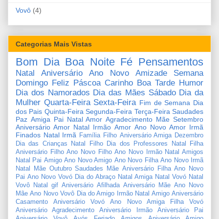
Vovô
(4)
Categorias Mais Vistas
Bom Dia
Boa Noite
Fé
Pensamentos
Natal
Aniversário
Ano Novo
Amizade
Semana
Domingo
Feliz Páscoa
Carinho
Boa Tarde
Humor
Dia dos Namorados
Dia das Mães
Sábado
Dia da
Mulher
Quarta-Feira
Sexta-Feira
Fim de Semana
Dia
dos Pais
Quinta-Feira
Segunda-Feira
Terça-Feira
Saudades
Paz
Amiga
Pai
Natal Amor
Agradecimento
Mãe
Setembro
Aniversário Amor
Natal Irmão
Amor
Ano Novo Amor
Irmã
Finados
Natal Irmã
Família
Filho
Aniversário Amiga
Dezembro
Dia das Crianças
Natal Filho
Dia dos Professores
Natal Filha
Aniversário Filho
Ano Novo Filho
Ano Novo Irmão
Natal Amigos
Natal Pai
Amigo
Ano Novo Amigo
Ano Novo Filha
Ano Novo Irmã
Natal Mãe
Outubro
Saudades Mãe
Aniversário Filha
Ano Novo
Pai
Ano Novo Vovó
Dia do Abraço
Natal Amiga
Natal Vovó
Natal
Vovô
Natal gif
Aniversário Afilhada
Aniversário Mãe
Ano Novo
Mãe
Ano Novo Vovô
Dia do Amigo
Irmão
Natal Amigo
Aniversário
Casamento
Aniversário Vovó
Ano Novo Amiga
Filha
Vovó
Aniversário Agradecimento
Aniversário Irmão
Aniversário Pai
Aniversário Vovô
Avós
Feriado
Amigos
Aniversário Amigo